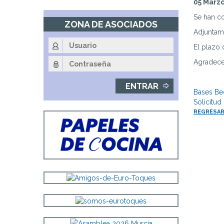
05 Marz
Fin
de
Se han c
ZONA DE ASOCIADOS
la
Adjuntamo
navegación
principal
El plazo 
Agradece
Bases Be
Solicitu
REGRESAR