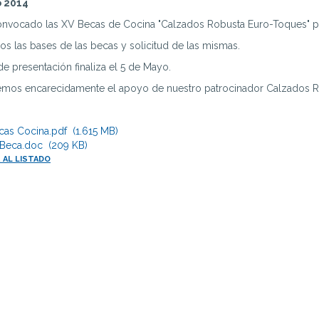
o 2014
onvocado las XV Becas de Cocina "Calzados Robusta Euro-Toques" par
s las bases de las becas y solicitud de las mismas.
de presentación finaliza el 5 de Mayo.
mos encarecidamente el apoyo de nuestro patrocinador Calzados Rob
cas Cocina.pdf (1.615 MB)
d Beca.doc (209 KB)
 AL LISTADO