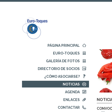
Ir
Ir
al
al
contenido
menú
principal
de
navegación
Comienza
PÁGINA PRINCIPAL
la
EURO-TOQUES
navegación
principal
GALERÍA DE FOTOS
DIRECTORIO DE SOCIOS
¿CÓMO ASOCIARSE?
NOTICIAS
AGENDA
NOTICI
ENLACES
CONTACTAR
CONVOCA