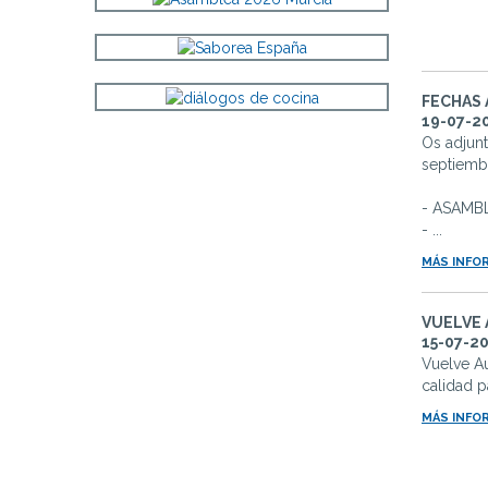
FECHAS
19-07-2
Os adjun
septiemb
- ASAMB
- ...
MÁS INFO
VUELVE 
15-07-2
Vuelve Au
calidad p
MÁS INFO