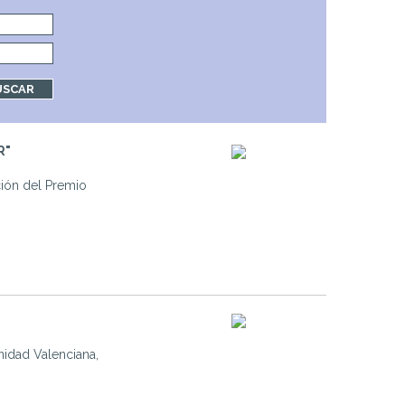
R"
ción del Premio
idad Valenciana,