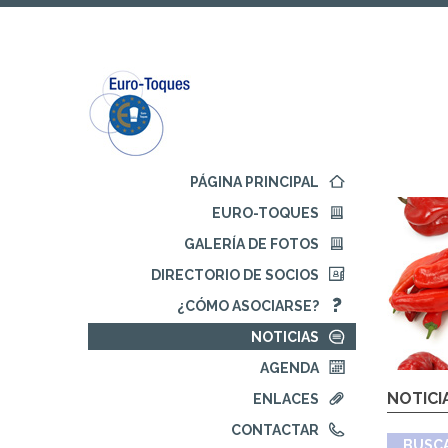
Ir
Ir
al
al
contenido
menú
principal
de
navegación
Comienza
PÁGINA PRINCIPAL
la
EURO-TOQUES
navegación
principal
GALERÍA DE FOTOS
DIRECTORIO DE SOCIOS
¿CÓMO ASOCIARSE?
NOTICIAS
AGENDA
NOTICI
ENLACES
CONTACTAR
BUSCA