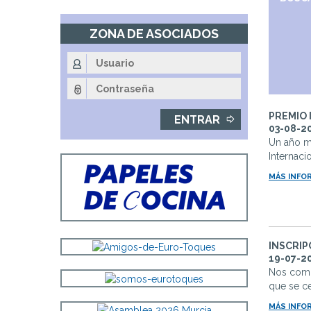
Fin
de
ZONA DE ASOCIADOS
la
navegación
principal
PREMIO 
03-08-2
Un año má
Internaci
MÁS INFO
INSCRIP
19-07-2
Nos comp
que se ce
MÁS INFO