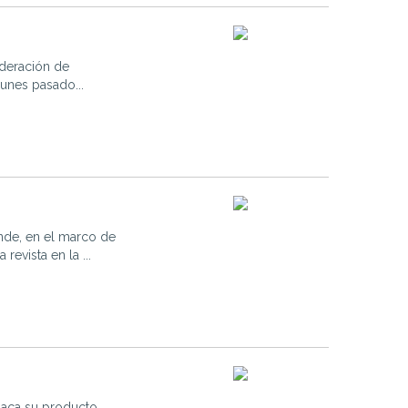
ederación de
unes pasado...
nde, en el marco de
evista en la ...
saca su producto