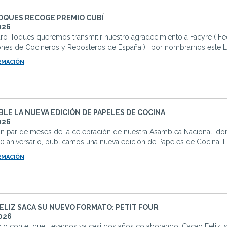
OQUES RECOGE PREMIO CUBÍ
026
ro-Toques queremos transmitir nuestro agradecimiento a Facyre ( F
ones de Cocineros y Reposteros de España ) , por nombrarnos este L
RMACIÓN
BLE LA NUEVA EDICIÓN DE PAPELES DE COCINA
026
un par de meses de la celebración de nuestra Asamblea Nacional, do
0 aniversario, publicamos una nueva edición de Papeles de Cocina. La r
RMACIÓN
ELIZ SACA SU NUEVO FORMATO: PETIT FOUR
026
to con el que llevamos ya casi dos años colaborando, Cacao Feliz, 