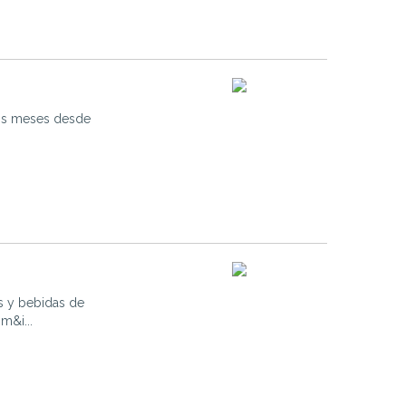
los meses desde
os y bebidas de
m&i...