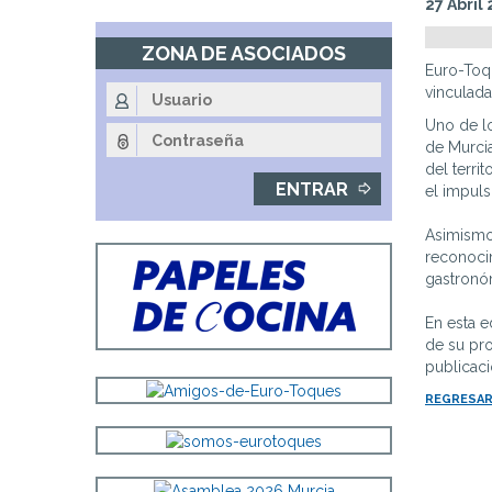
27 Abril
Fin
de
ZONA DE ASOCIADOS
la
Euro-Toq
navegación
vinculada
principal
Uno de lo
de Murcia
del terri
el impuls
Asimismo
reconocim
gastronó
En esta e
de su pr
publicaci
REGRESAR