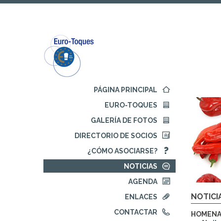
Ir
Ir
al
al
contenido
menú
principal
de
navegación
Comienza
PÁGINA PRINCIPAL
la
EURO-TOQUES
navegación
principal
GALERÍA DE FOTOS
DIRECTORIO DE SOCIOS
¿CÓMO ASOCIARSE?
NOTICIAS
AGENDA
NOTICI
ENLACES
CONTACTAR
HOMENA