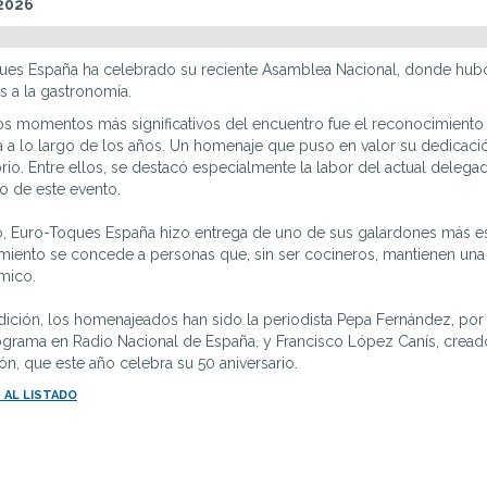
 2026
ues España ha celebrado su reciente Asamblea Nacional, donde hubo
s a la gastronomía.
s momentos más significativos del encuentro fue el reconocimiento 
 a lo largo de los años. Un homenaje que puso en valor su dedicaci
torio. Entre ellos, se destacó especialmente la labor del actual delega
o de este evento.
, Euro-Toques España hizo entrega de uno de sus galardones más es
iento se concede a personas que, sin ser cocineros, mantienen una 
mico.
dición, los homenajeados han sido la periodista Pepa Fernández, por 
ograma en Radio Nacional de España, y Francisco López Canís, crea
ón, que este año celebra su 50 aniversario.
 AL LISTADO