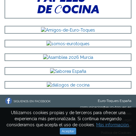
Euro-Toques España
SIGUENOS EN FACEBOOK
comunicacion@euro-toques.es
Utilizamos cookies propias y de terceros para ofrecer una
Mapa Web
experiencia más personalizada. Si continua navegando
Aviso Legal
consideramos que acepta el uso de cookies.
Más información
.
Privacidad
Aceptar
Política de Cookies